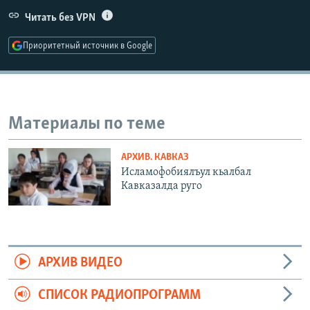
РАСПИСАНИЕ ВЕЩАНИЯ
Читать без VPN
ПОДПИШИТЕСЬ НА РАССЫЛКУ
Приоритетный источник в Google
СОЦИАЛЬНЫЕ СЕТИ
Материалы по теме
АРХИВ. КАВКАЗ
Все сайты РСЕ/РС
Исламофобиялъул кьалбал
Кавказалда руго
АРХИВ ВИДЕО
СПИСОК РАДИОПРОГРАММ