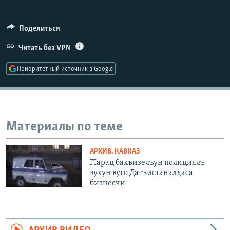
РАСПИСАНИЕ ВЕЩАНИЯ
ПОДПИШИТЕСЬ НА РАССЫЛКУ
Поделиться
Читать без VPN
СОЦИАЛЬНЫЕ СЕТИ
Приоритетный источник в Google
Материалы по теме
Все сайты РСЕ/РС
АРХИВ. КАВКАЗ
ГIарац бахъизелъун полициялъ
вухун вуго Дагъистаналдаса
бизнесчи