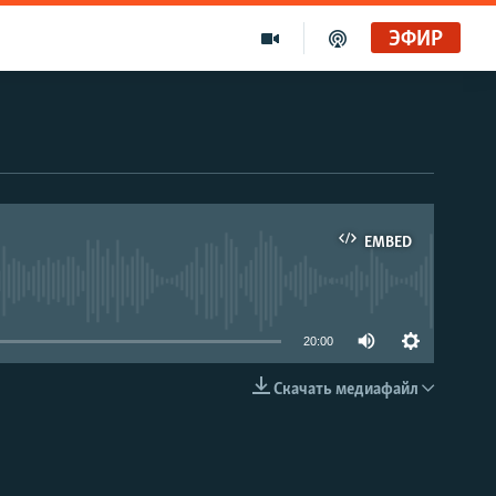
ЭФИР
EMBED
able
20:00
Скачать медиафайл
EMBED