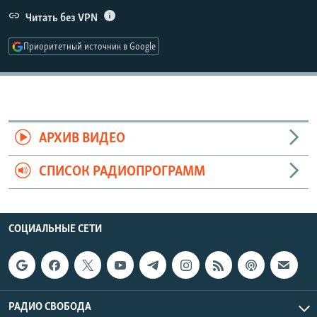
РАСПИСАНИЕ ВЕЩАНИЯ
Читать без VPN
ПОДПИШИТЕСЬ НА РАССЫЛКУ
Приоритетный источник в Google
СОЦИАЛЬНЫЕ СЕТИ
АРХИВ ВИДЕО
СПИСОК РАДИОПРОГРАММ
Все сайты РСЕ/РС
СОЦИАЛЬНЫЕ СЕТИ
РАДИО СВОБОДА