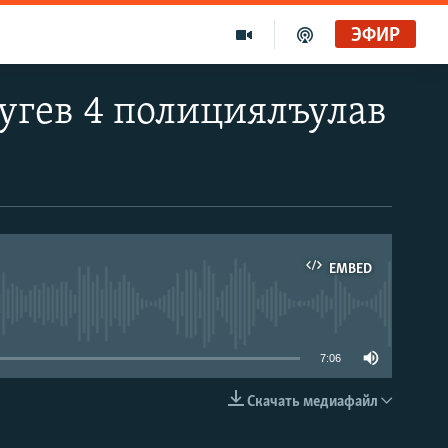
ЭФИР
угев 4 полициялъулав
EMBED
able
7:06
Скачать медиафайл
EMBED