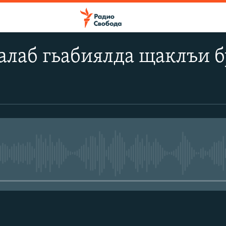
алаб гьабиялда щаклъи б
No media source currently avail