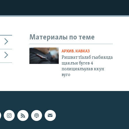
Материалы по теме
АРХИВ. КАВКАЗ
Ришват тIалаб гьабиялда
щаклъи бугев 4
полициялъулав ккун
вуго