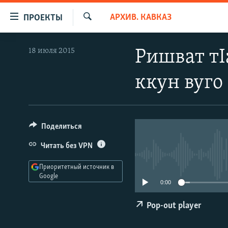
Ссылки
АРХИВ. КАВКАЗ
ПРОЕКТЫ
для
Искать
упрощенного
ПРОГРАММЫ
18 июля 2015
Ришват тI
доступа
ПОДКАСТЫ
Вернуться
ккун вуго
АВТОРСКИЕ ПРОЕКТЫ
к
основному
ЦИТАТЫ СВОБОДЫ
содержанию
МНЕНИЯ
Вернутся
Поделиться
КУЛЬТУРА
к
Читать без VPN
главной
IDEL.РЕАЛИИ
навигации
Приоритетный источник в
КАВКАЗ.РЕАЛИИ
Вернутся
Google
0:00
к
СЕВЕР.РЕАЛИИ
поиску
Pop-out player
СИБИРЬ.РЕАЛИИ