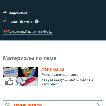
РАСПИСАНИЕ ВЕЩАНИЯ
ПОДПИШИТЕСЬ НА РАССЫЛКУ
Поделиться
Читать без VPN
СОЦИАЛЬНЫЕ СЕТИ
Приоритетный источник в Google
Материалы по теме
Все сайты РСЕ/РС
АРХИВ. КАВКАЗ
Экстремизмалде данде
къеркьеялъул цIияб "гIатIилъи" -
интернет