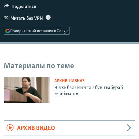
РАСПИСАНИЕ ВЕЩАНИЯ
Поделиться
ПОДПИШИТЕСЬ НА РАССЫЛКУ
Читать без VPN
Приоритетный источник в Google
СОЦИАЛЬНЫЕ СЕТИ
Материалы по теме
Все сайты РСЕ/РС
АРХИВ. КАВКАЗ
ЧIухь балайинги абун гьабураб
«чабхъен»...
АРХИВ ВИДЕО