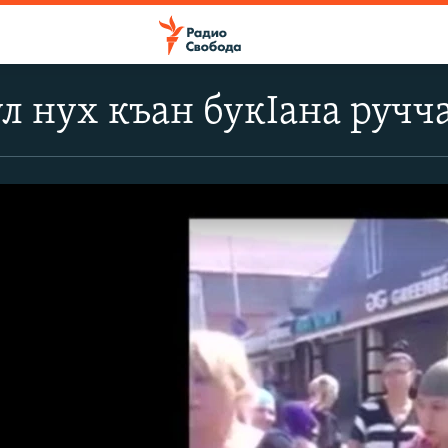
л нух къан букIана ручч