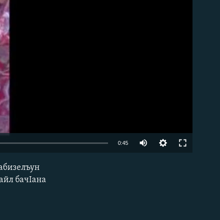
able
0:45
ьабизелъун
EMBED
айл бачIана