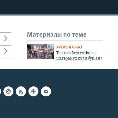
Материалы по теме
АРХИВ. КАВКАЗ
Ток гьечIого хутIараз
шагьранух къан букIана