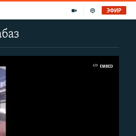
ЭФИР
абаз
EMBED