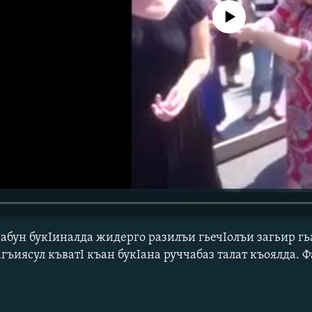
No media source currently avail
набун букIиналда жидерго разилъи гьечIолъи загьир г
ъиясул къватI къан букIана руччабаз талат къоялда. Ф