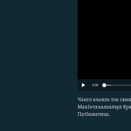
РАСПИСАНИЕ ВЕЩАНИЯ
ПОДПИШИТЕСЬ НА РАССЫЛКУ
0:00
Чанго къоялъ ток сви
МахIачхъалаялъул Яраг
ПатIиматица.