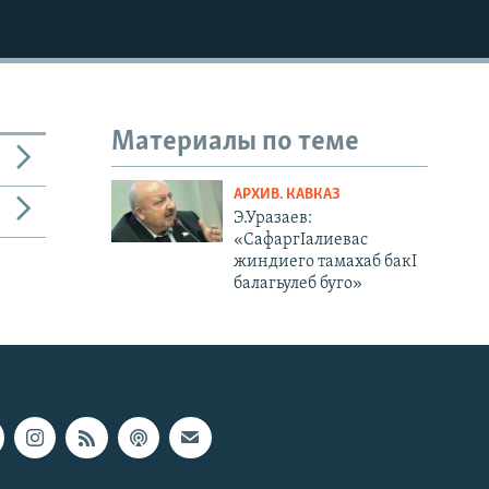
Материалы по теме
АРХИВ. КАВКАЗ
Э.Уразаев:
«СафаргIалиевас
жиндиего тамахаб бакI
балагьулеб буго»