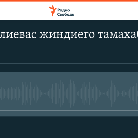
лиевас жиндиего тамахаб
No media source currently avail