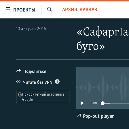
Ссылки
АРХИВ. КАВКАЗ
ПРОЕКТЫ
для
Искать
упрощенного
ПРОГРАММЫ
13 августа 2015
«СафаргIа
доступа
ПОДКАСТЫ
Вернуться
буго»
АВТОРСКИЕ ПРОЕКТЫ
к
основному
ЦИТАТЫ СВОБОДЫ
содержанию
МНЕНИЯ
Вернутся
Поделиться
КУЛЬТУРА
к
Читать без VPN
главной
IDEL.РЕАЛИИ
навигации
Приоритетный источник в
КАВКАЗ.РЕАЛИИ
Вернутся
Google
0:00
к
СЕВЕР.РЕАЛИИ
поиску
Pop-out player
СИБИРЬ.РЕАЛИИ