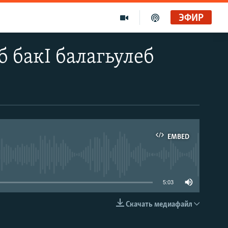
ЭФИР
 бакI балагьулеб
EMBED
able
5:03
Скачать медиафайл
EMBED