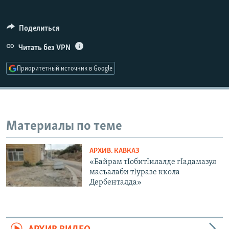
РАСПИСАНИЕ ВЕЩАНИЯ
ПОДПИШИТЕСЬ НА РАССЫЛКУ
Поделиться
Читать без VPN
СОЦИАЛЬНЫЕ СЕТИ
Приоритетный источник в Google
Материалы по теме
Все сайты РСЕ/РС
АРХИВ. КАВКАЗ
«Байрам тIобитIилалде гIадамазул
масъалаби тIуразе ккола
Дербенталда»