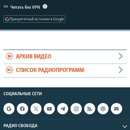
РАСПИСАНИЕ ВЕЩАНИЯ
Читать без VPN
ПОДПИШИТЕСЬ НА РАССЫЛКУ
Приоритетный источник в Google
СОЦИАЛЬНЫЕ СЕТИ
АРХИВ ВИДЕО
СПИСОК РАДИОПРОГРАММ
Все сайты РСЕ/РС
СОЦИАЛЬНЫЕ СЕТИ
РАДИО СВОБОДА