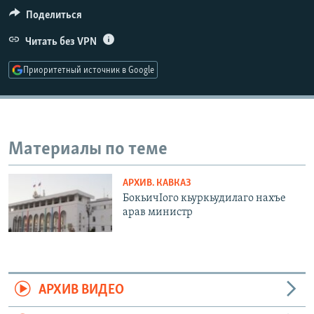
РАСПИСАНИЕ ВЕЩАНИЯ
Поделиться
ПОДПИШИТЕСЬ НА РАССЫЛКУ
Читать без VPN
Приоритетный источник в Google
СОЦИАЛЬНЫЕ СЕТИ
Материалы по теме
Все сайты РСЕ/РС
АРХИВ. КАВКАЗ
БокьичIого кьуркьудилаго нахъе
арав министр
АРХИВ ВИДЕО