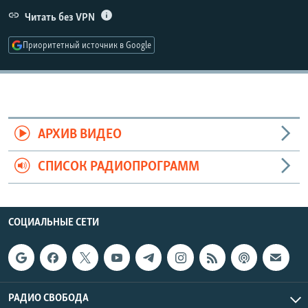
РАСПИСАНИЕ ВЕЩАНИЯ
Читать без VPN
ПОДПИШИТЕСЬ НА РАССЫЛКУ
Приоритетный источник в Google
СОЦИАЛЬНЫЕ СЕТИ
АРХИВ ВИДЕО
СПИСОК РАДИОПРОГРАММ
Все сайты РСЕ/РС
СОЦИАЛЬНЫЕ СЕТИ
РАДИО СВОБОДА