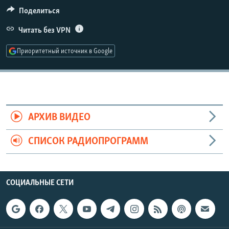
РАСПИСАНИЕ ВЕЩАНИЯ
Поделиться
ПОДПИШИТЕСЬ НА РАССЫЛКУ
Читать без VPN
Приоритетный источник в Google
СОЦИАЛЬНЫЕ СЕТИ
АРХИВ ВИДЕО
Все сайты РСЕ/РС
СПИСОК РАДИОПРОГРАММ
СОЦИАЛЬНЫЕ СЕТИ