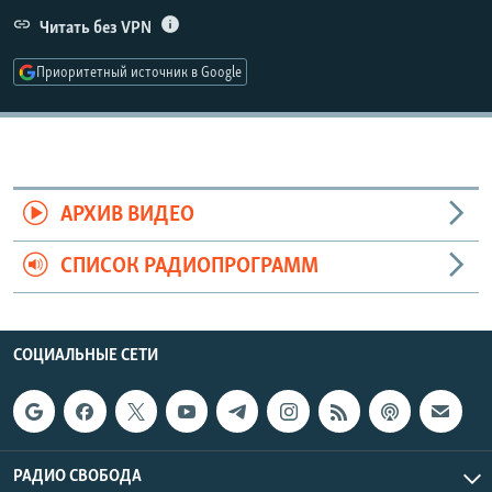
РАСПИСАНИЕ ВЕЩАНИЯ
Читать без VPN
ПОДПИШИТЕСЬ НА РАССЫЛКУ
Приоритетный источник в Google
СОЦИАЛЬНЫЕ СЕТИ
АРХИВ ВИДЕО
СПИСОК РАДИОПРОГРАММ
Все сайты РСЕ/РС
СОЦИАЛЬНЫЕ СЕТИ
РАДИО СВОБОДА