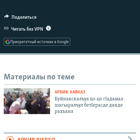
РАСПИСАНИЕ ВЕЩАНИЯ
ПОДПИШИТЕСЬ НА РАССЫЛКУ
Поделиться
Читать без VPN
СОЦИАЛЬНЫЕ СЕТИ
Приоритетный источник в Google
Материалы по теме
Все сайты РСЕ/РС
АРХИВ. КАВКАЗ
Буйнакскалъул цо-цо гIадамал
шагьаралъул бетIерасде данде
рахъана