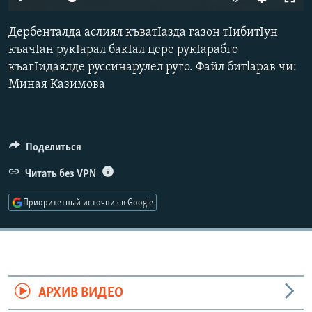
РАСПИСАНИЕ ВЕЩАНИЯ
Дербенталда аслиял къватIазда газон тIибитIун
ПОДПИШИТЕСЬ НА РАССЫЛКУ
къачIан рукIарал бакIал цере рукIарабго
къагIидаялде руссинарулел руго. Файл битlарав чи:
СОЦИАЛЬНЫЕ СЕТИ
Миная Казимова
Поделиться
Все сайты РСЕ/РС
Читать без VPN
Приоритетный источник в Google
АРХИВ ВИДЕО