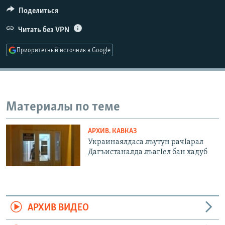
РАСПИСАНИЕ ВЕЩАНИЯ
Поделиться
ПОДПИШИТЕСЬ НА РАССЫЛКУ
Читать без VPN
Приоритетный источник в Google
СОЦИАЛЬНЫЕ СЕТИ
Материалы по теме
Все сайты РСЕ/РС
АРХИВ. КАВКАЗ
Украинаялдаса лъутун рачIарал
Дагъистаналда лъагIел бан хадуб
АРХИВ ВИДЕО