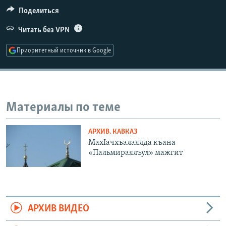
РАСПИСАНИЕ ВЕЩАНИЯ
Поделиться
ПОДПИШИТЕСЬ НА РАССЫЛКУ
Читать без VPN
Приоритетный источник в Google
СОЦИАЛЬНЫЕ СЕТИ
Материалы по теме
Все сайты РСЕ/РС
АРХИВ. КАВКАЗ
МахIачхъалаялда къана
«Пальмираялъул» мажгит
АРХИВ ВИДЕО