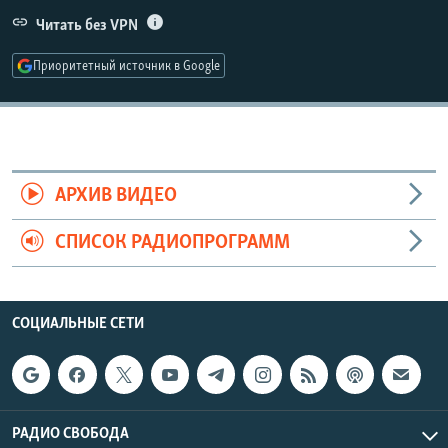
РАСПИСАНИЕ ВЕЩАНИЯ
Читать без VPN
ПОДПИШИТЕСЬ НА РАССЫЛКУ
Приоритетный источник в Google
СОЦИАЛЬНЫЕ СЕТИ
АРХИВ ВИДЕО
СПИСОК РАДИОПРОГРАММ
Все сайты РСЕ/РС
СОЦИАЛЬНЫЕ СЕТИ
РАДИО СВОБОДА