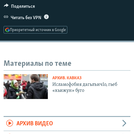
РАСПИСАНИЕ ВЕЩАНИЯ
Поделиться
ПОДПИШИТЕСЬ НА РАССЫЛКУ
Читать без VPN
Приоритетный источник в Google
СОЦИАЛЬНЫЕ СЕТИ
Материалы по теме
Все сайты РСЕ/РС
АРХИВ. КАВКАЗ
Исламофобия дагьлъичIо, гьеб
«кьижун» буго
АРХИВ ВИДЕО