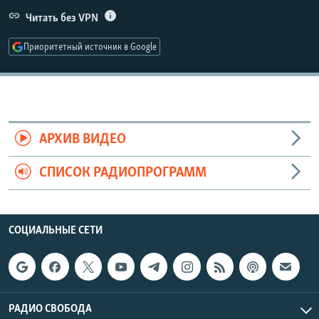
РАСПИСАНИЕ ВЕЩАНИЯ
Читать без VPN
ПОДПИШИТЕСЬ НА РАССЫЛКУ
Приоритетный источник в Google
СОЦИАЛЬНЫЕ СЕТИ
АРХИВ ВИДЕО
СПИСОК РАДИОПРОГРАММ
Все сайты РСЕ/РС
СОЦИАЛЬНЫЕ СЕТИ
РАДИО СВОБОДА