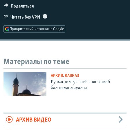
РАСПИСАНИЕ ВЕЩАНИЯ
Поделиться
ПОДПИШИТЕСЬ НА РАССЫЛКУ
Читать без VPN
Приоритетный источник в Google
СОЦИАЛЬНЫЕ СЕТИ
Материалы по теме
Все сайты РСЕ/РС
АРХИВ. КАВКАЗ
Рузманалъул вагIза ва жаваб
балагьулел суалал
АРХИВ ВИДЕО