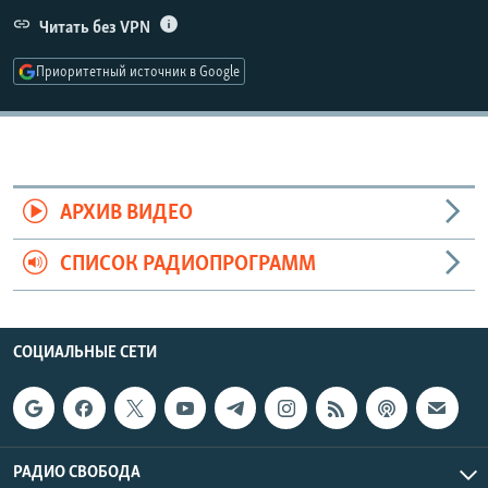
РАСПИСАНИЕ ВЕЩАНИЯ
Читать без VPN
ПОДПИШИТЕСЬ НА РАССЫЛКУ
Приоритетный источник в Google
СОЦИАЛЬНЫЕ СЕТИ
АРХИВ ВИДЕО
СПИСОК РАДИОПРОГРАММ
Все сайты РСЕ/РС
СОЦИАЛЬНЫЕ СЕТИ
РАДИО СВОБОДА