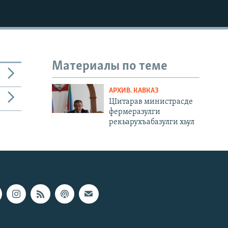
Материалы по теме
АРХИВ. КАВКАЗ
ЦIитарав министрасде
фермеразулги
рекьарухъабазулги хьул