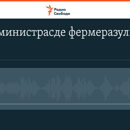
министрасде фермеразул
No media source currently avail