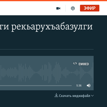
ЭФИР
ги рекьарухъабазулги
EMBED
able
5:36
Скачать медиафайл
EMBED