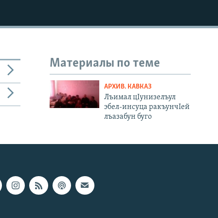
Материалы по теме
АРХИВ. КАВКАЗ
Лъимал цIунизелъул
эбел-инсуца ракъунчIей
лъазабун буго