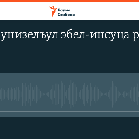
унизелъул эбел-инсуца 
No media source currently avail