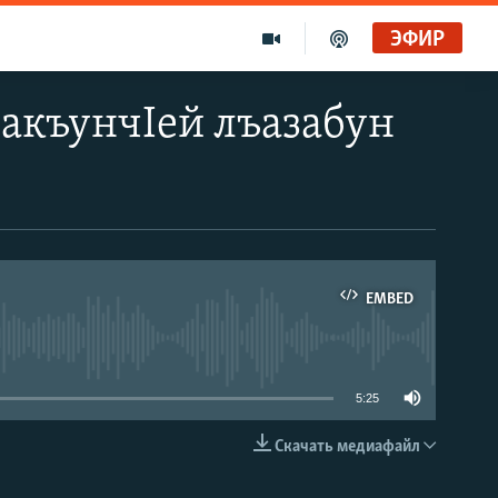
ЭФИР
ракъунчIей лъазабун
EMBED
able
5:25
Скачать медиафайл
EMBED