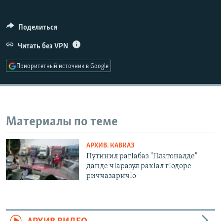
РАСПИСАНИЕ ВЕЩАНИЯ
ПОДПИШИТЕСЬ НА РАССЫЛКУ
Поделиться
Читать без VPN
СОЦИАЛЬНЫЕ СЕТИ
Приоритетный источник в Google
Материалы по теме
Все сайты РСЕ/РС
АРХИВ. КАВКАЗ
Путинил рагIабаз "Платоналде"
данде чIаразул ракIал гIодоре
риччазаричIо