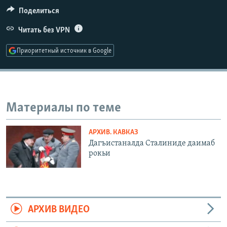
РАСПИСАНИЕ ВЕЩАНИЯ
Поделиться
ПОДПИШИТЕСЬ НА РАССЫЛКУ
Читать без VPN
Приоритетный источник в Google
СОЦИАЛЬНЫЕ СЕТИ
Материалы по теме
Все сайты РСЕ/РС
АРХИВ. КАВКАЗ
Дагъистаналда Сталиниде даимаб
рокьи
АРХИВ ВИДЕО