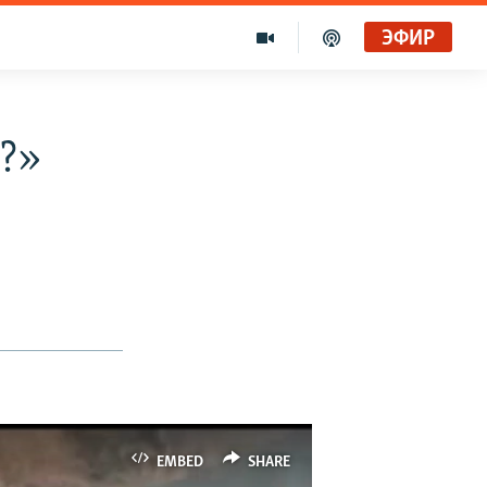
ЭФИР
?»
EMBED
SHARE