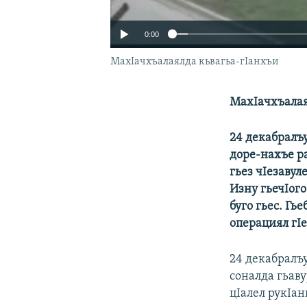
0:00
МахIачхъалаялда кьвагьа-гIанхъи
МахIачхъалая
24 декабралъ
доре-нахъе р
гьез чIезавул
Изну гьечIого
буго гьес. Г
операциял гI
24 декабралъ
соналда гьаву
цIалел рукIан