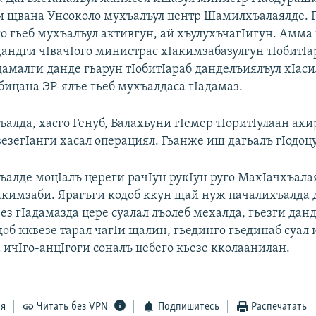
 щвана Унсоколо мухъалъул центр Шамилхъалаялде. Г
о гьеб мухъалъул активгун, ай хъулухъчагIигун. Амма
дандги чIвачIого министрас хIакимзабазулгун тIобитIа
дамалги данде гьарун тIобитIараб данделъиялъул хIаси
бицана ЭР-ялъе гьеб мухъалдаса гIадамаз.
алда, хасго Генуб, Балахьуни гIемер тIоритIулаан ахи
езегIанги хасал операциял. Гьанже иш дагьалъ гIодоцу
ъалде моцIалъ цереги рачIун рукIун руго МахIачхъала
Iакимзаби. Ярагъги кодоб ккун щай нуж пачалихъалда 
ез гIадамазда цере суалал лъолеб мехалда, гьезги данд
доб кквезе тарал чагIи щалин, гьединго гьединаб суал 
 ичIго-анцIгоги соналъ цебего кьезе кколаанилан.
ся
Читать без VPN
Подпишитесь
Распечатать