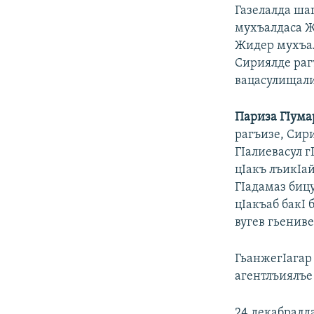
Газелалда шаг
мухъалдаса Ж
Жидер мухъал
Сириялде раг
вацасулищали 
Париза
Г
I
ума
рагъизе, Сири
ГIалиевасул г
цIакъ лъикIай
ГIадамаз бицу
цIакъаб бакI
вугев гьениве
ГьанжегIагар
агентлъиялъе
24 декабралд