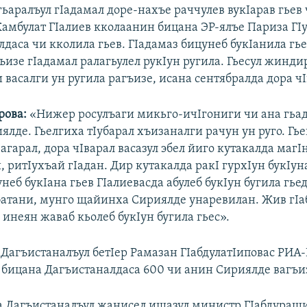
ьаралъул гIадамал доре-нахъе раччулев вукIарав гьев
амбулат ГIалиев кколаанин бицана ЭР-ялъе Париза ГI
даса чи кколила гьев. ГIадамаз бицунеб букIанила гье
ъизе гIадамал ралагьулел рукIун ругила. Гьесул жинди
васалги ун ругила рагъизе, исана сентябралда дора чI
рова
:
«Нижер росулъаги микьго-ичIгониги чи ана гьад
ялде. Гьелгиха тIубарал хъизаналги рачун ун руго. Гь
Iагарал, дора чIварал васазул эбел йиго кутакалда магI
, ритIухъай гIадан. Дир кутакалда ракI гурхIун букIун
неб букIана гьев ГIалиевасда абулеб букIун бугила гье
 батани, мунго щайинха Сириялде унаревилан. Жив гI
 инеян жаваб кьолеб букIун бугила гьес».
 Дагъистаналъул бетIер Рамазан ГIабдулатIиповас РИА
 бицана Дагъистаналдаса 600 чи анин Сириялде вагъи
а Дагъистаналъул жанисел ишазул министр ГIабдураш