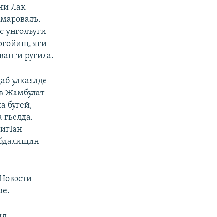
 чи Лак
умаровалъ.
с унголъуги
ргойищ, яги
ванги ругила.
аб улкаялде
ев Жамбулат
на бугей,
а гьелда.
дигIан
абдалищин
-Новости
зе.
ид