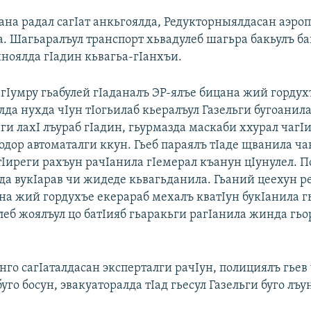
кана радал сагIат анкьгоялда, Редукторныялдасан аэро
а. Шагьаралъул транспорт хьвадулеб шагьра бакьулъ б
иноялда гIадин кьвагьа-гIанхъи.
 гIумру гьабулей гIаданалъ ЭР-ялъе бицана жий гордух
да нухда чIун тIогьилаб кьералъул Газельги бугоанила
ги лахI лъураб гIадин, гьурмазда маскаби ххурал чагI
кодор автоматалги ккун. Гьеб параялъ тIаде щванила ч
тIиреги рахъун рачIанила гIемерал къанун цIунулел. 
лда вукIарав чи жидеде кьвагьданила. Гьаний цеехун р
на жий гордухъе екерараб мехалъ кватIун букIанила г
леб жоялъул цо батIияб гьаракьги рагIанила жинда гьо
.
нго сагIаталдасан эксперталги рачIун, полициялъ гьев
уго босун, эвакуаторалда тIад гьесул Газельги буго лъу