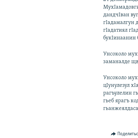
МухIамадовги
дандчIван вуг
гIадамалгун 
гIадатиял гIа
букIинаанин 
Унсоколо мухъ
заманалде щв
Унсоколо мух
цIунулезул х
рагъулелин гь
гьеб ярагъ ко
гьанжеялдаса
Поделить