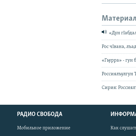
Материал
«Дун гIабда
Рос чIвана, лъ
«Гьурра» - гун 
Россиялъулгун 
Сирия: Россиял
РАДИО СВОБОДА
ИНФОРМ
Мобильное приложение
Как слушат
СОЦИАЛЬНЫЕ СЕТИ