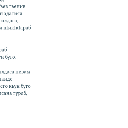
ьев гьенив
 гIадатиял
ралдаса,
л цIикIкIараб
раб
н буго.
ялдаса низам
данде
его кьун буго
исана гуреб,