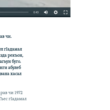
0:43
EMBED
SHARE
ав чи.
ул гIадамал
зда рекъон,
агьун буго.
нги абулеб
вана хасал
рав чи 1972
Гьес гIадамал