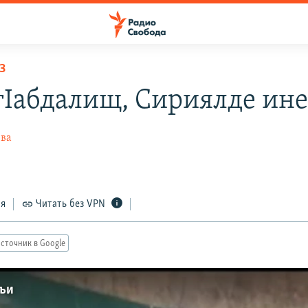
З
гIабдалищ, Сириялде ине
ева
5
ся
Читать без VPN
сточник в Google
хъи