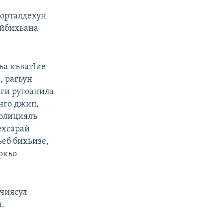
порталдехун
айбихьана
ъа къватIие
, рагьун
иги ругоанила
анго джип,
Полициялъ
ехсарай
ьеб бихьизе,
ркьо-
 чиясул
н.