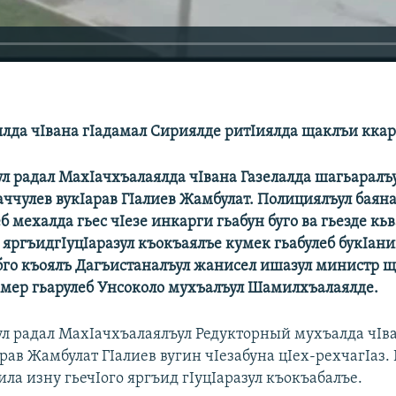
лда чIвана гIадамал Сириялде ритIиялда щаклъи ккар
ул радал МахIачхъалаялда чIвана Газелалда шагьаралъ
аччулев вукIарав ГIалиев Жамбулат. Полициялъул баяна
еб мехалда гьес чIезе инкарги гьабун буго ва гьезде кьв
 яргъидгIуцIаразул къокъаялъе кумек гьабулеб букIани
ьебго къоялъ Дагъистаналъул жанисел ишазул министр щ
емер гьарулеб Унсоколо мухъалъул Шамилхъалаялде.
ул радал МахIачхъалаялъул Редукторный мухъалда чIва
рав Жамбулат ГIалиев вугин чIезабуна цIех-рехчагIаз. 
ила изну гьечIого яргъид гIуцIаразул къокъабалъе.