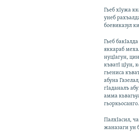
Гьеб хIужа к
унеб рахъалд
боевиказул к
Гьеб бакIалда
яккараб мехал
нуцIагун, цин
къватI цIун, 
гьениса къва
абуна Газела
гIаданалъ абу
амма кьвагьу
гьоркьосанго
ПалхIасил, ча
жаназаги ун б