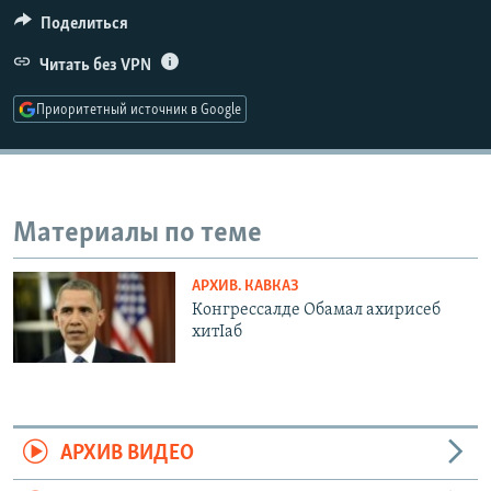
РАСПИСАНИЕ ВЕЩАНИЯ
Поделиться
ПОДПИШИТЕСЬ НА РАССЫЛКУ
Читать без VPN
Приоритетный источник в Google
СОЦИАЛЬНЫЕ СЕТИ
Материалы по теме
Все сайты РСЕ/РС
АРХИВ. КАВКАЗ
Конгрессалде Обамал ахирисеб
хитIаб
АРХИВ ВИДЕО