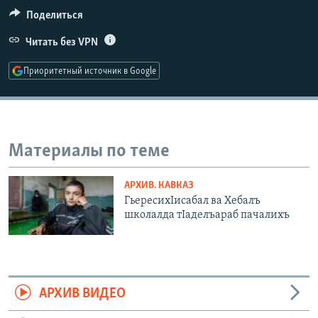
РАСПИСАНИЕ ВЕЩАНИЯ
Поделиться
ПОДПИШИТЕСЬ НА РАССЫЛКУ
Читать без VPN
Приоритетный источник в Google
СОЦИАЛЬНЫЕ СЕТИ
Материалы по теме
Все сайты РСЕ/РС
АРХИВ. КАВКАЗ
ГьересихIисабал ва Хебалъ
школалда тIаделъараб пачалихъ
АРХИВ ВИДЕО