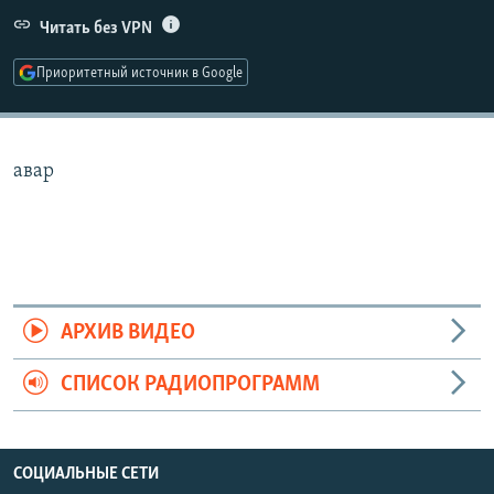
РАСПИСАНИЕ ВЕЩАНИЯ
Читать без VPN
ПОДПИШИТЕСЬ НА РАССЫЛКУ
Приоритетный источник в Google
СОЦИАЛЬНЫЕ СЕТИ
авар
Все сайты РСЕ/РС
АРХИВ ВИДЕО
СПИСОК РАДИОПРОГРАММ
СОЦИАЛЬНЫЕ СЕТИ