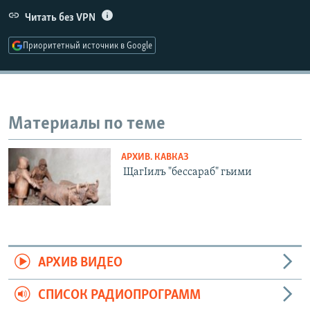
РАСПИСАНИЕ ВЕЩАНИЯ
Читать без VPN
ПОДПИШИТЕСЬ НА РАССЫЛКУ
Приоритетный источник в Google
СОЦИАЛЬНЫЕ СЕТИ
Материалы по теме
АРХИВ. КАВКАЗ
Все сайты РСЕ/РС
ЩагIилъ "бессараб" гьими
АРХИВ ВИДЕО
СПИСОК РАДИОПРОГРАММ