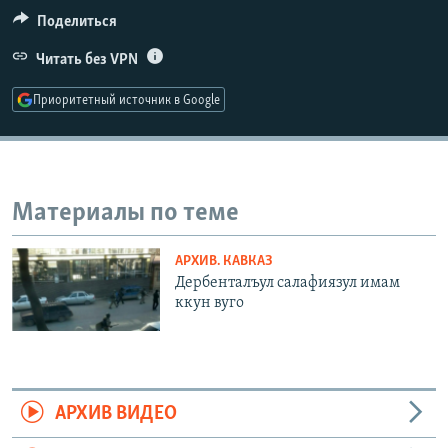
РАСПИСАНИЕ ВЕЩАНИЯ
Поделиться
ПОДПИШИТЕСЬ НА РАССЫЛКУ
Читать без VPN
Приоритетный источник в Google
СОЦИАЛЬНЫЕ СЕТИ
Материалы по теме
Все сайты РСЕ/РС
АРХИВ. КАВКАЗ
Дербенталъул салафиязул имам
ккун вуго
АРХИВ ВИДЕО