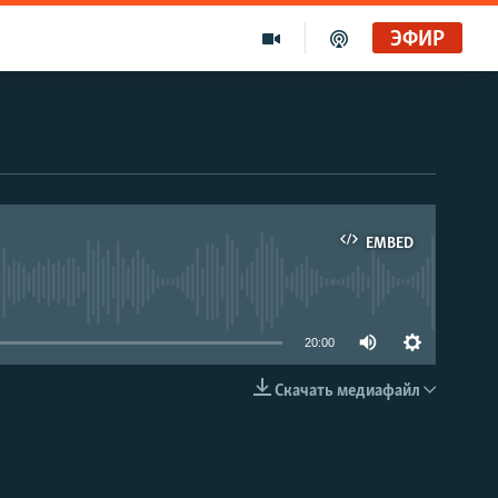
ЭФИР
EMBED
able
20:00
Скачать медиафайл
EMBED