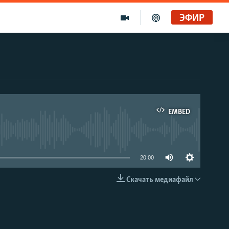
ЭФИР
EMBED
able
20:00
Скачать медиафайл
EMBED