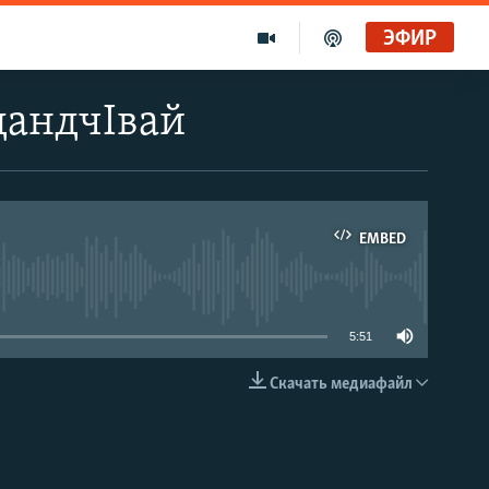
ЭФИР
дандчIвай
EMBED
able
5:51
Скачать медиафайл
EMBED