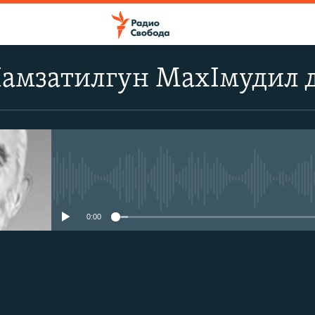
Iамзатилгун МахIмудил 
No media source currently avail
0:00