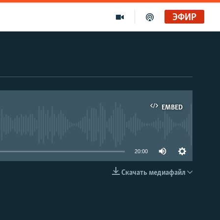
ЭФИР
EMBED
able
20:00
Скачать медиафайл
EMBED