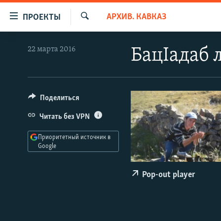
Ссылки
АРХИВ. КАВКАЗ
ПРОЕКТЫ
для
Искать
упрощенного
ПРОГРАММЫ
22 марта 2016
БацIадаб л
доступа
ПОДКАСТЫ
Вернуться
АВТОРСКИЕ ПРОЕКТЫ
к
основному
ЦИТАТЫ СВОБОДЫ
Поделиться
содержанию
МНЕНИЯ
Читать без VPN
Вернутся
КУЛЬТУРА
к
Приоритетный источник в
главной
Google
IDEL.РЕАЛИИ
навигации
КАВКАЗ.РЕАЛИИ
Вернутся
Pop-out player
к
СЕВЕР.РЕАЛИИ
поиску
СИБИРЬ.РЕАЛИИ