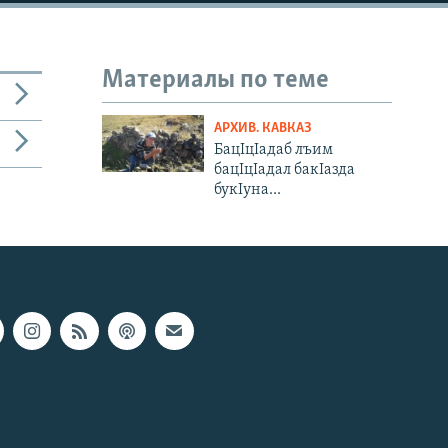
Материалы по теме
АРХИВ. КАВКАЗ
БацIцIадаб лъим
бацIцIадал бакIазда
букIуна...