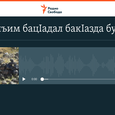
ъим бацIадал бакIазда бу
No media source currently avail
0:00