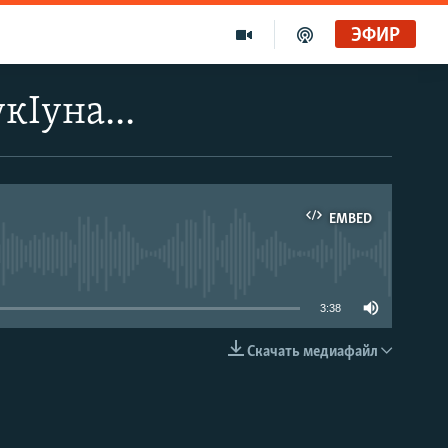
ЭФИР
кIуна...
EMBED
able
3:38
Скачать медиафайл
EMBED