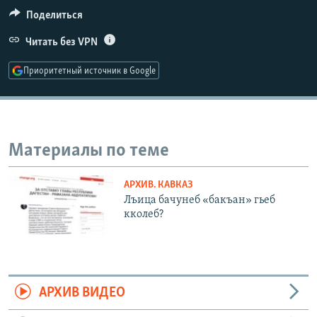
РАСПИСАНИЕ ВЕЩАНИЯ
Поделиться
ПОДПИШИТЕСЬ НА РАССЫЛКУ
Читать без VPN
Приоритетный источник в Google
СОЦИАЛЬНЫЕ СЕТИ
Материалы по теме
Все сайты РСЕ/РС
АРХИВ. КАВКАЗ
Лъица бачунеб «бакъан» гьеб
кколеб?
АРХИВ ВИДЕО