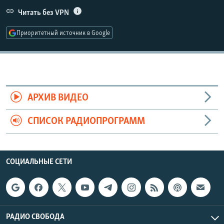
РАСПИСАНИЕ ВЕЩАНИЯ
Читать без VPN
ПОДПИШИТЕСЬ НА РАССЫЛКУ
Приоритетный источник в Google
СОЦИАЛЬНЫЕ СЕТИ
АРХИВ ВИДЕО
СПИСОК РАДИОПРОГРАММ
Все сайты РСЕ/РС
СОЦИАЛЬНЫЕ СЕТИ
РАДИО СВОБОДА