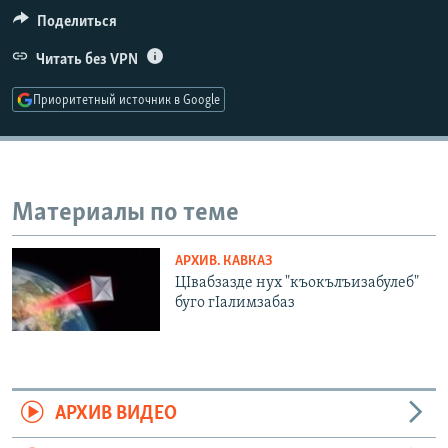
РАСПИСАНИЕ ВЕЩАНИЯ
Поделиться
ПОДПИШИТЕСЬ НА РАССЫЛКУ
Читать без VPN
Приоритетный источник в Google
СОЦИАЛЬНЫЕ СЕТИ
Материалы по теме
Все сайты РСЕ/РС
АРХИВ. КАВКАЗ
ЦIвабзазде нух "къокълъизабулеб"
буго гIалимзабаз
АРХИВ ВИДЕО