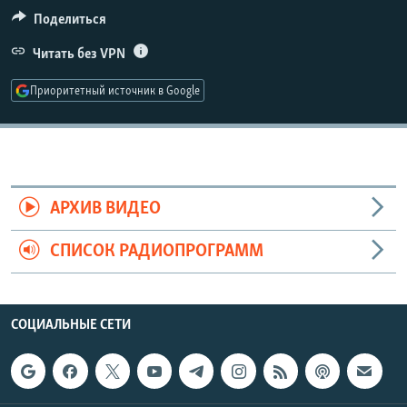
РАСПИСАНИЕ ВЕЩАНИЯ
Поделиться
ПОДПИШИТЕСЬ НА РАССЫЛКУ
Читать без VPN
Приоритетный источник в Google
СОЦИАЛЬНЫЕ СЕТИ
АРХИВ ВИДЕО
Все сайты РСЕ/РС
СПИСОК РАДИОПРОГРАММ
СОЦИАЛЬНЫЕ СЕТИ