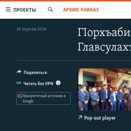
Ссылки
АРХИВ. КАВКАЗ
ПРОЕКТЫ
для
Искать
упрощенного
ПРОГРАММЫ
18 апреля 2016
ГIорхъаби
доступа
ПОДКАСТЫ
Вернуться
Главсулах
АВТОРСКИЕ ПРОЕКТЫ
к
основному
ЦИТАТЫ СВОБОДЫ
содержанию
МНЕНИЯ
Вернутся
Поделиться
КУЛЬТУРА
к
Читать без VPN
главной
IDEL.РЕАЛИИ
навигации
Приоритетный источник в
КАВКАЗ.РЕАЛИИ
Вернутся
Google
к
СЕВЕР.РЕАЛИИ
поиску
Pop-out player
СИБИРЬ.РЕАЛИИ