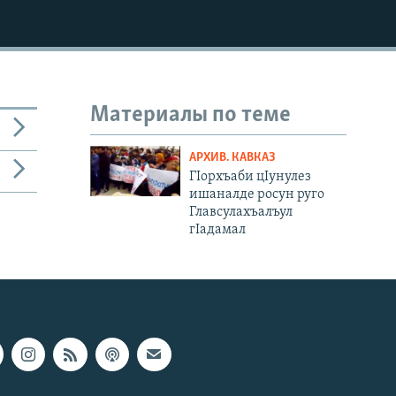
Материалы по теме
АРХИВ. КАВКАЗ
ГIорхъаби цIунулез
ишаналде росун руго
Главсулахъалъул
гIадамал