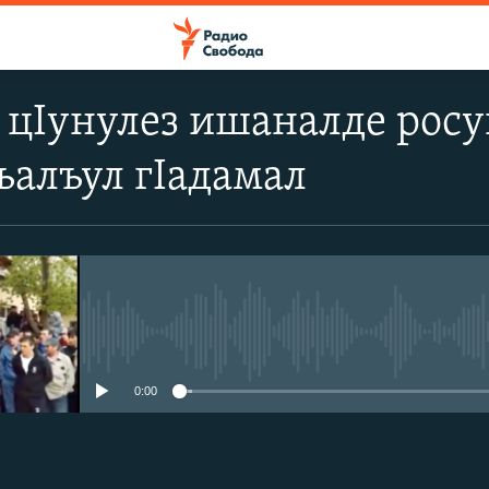
 цIунулез ишаналде росу
ъалъул гIадамал
No media source currently avail
0:00