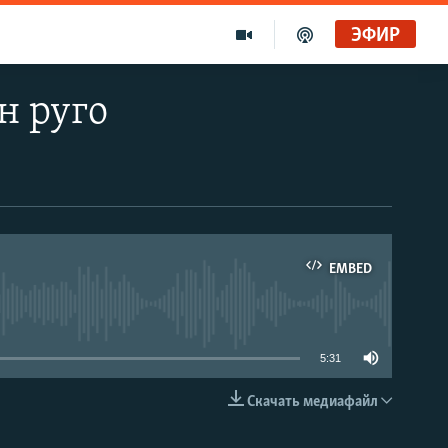
ЭФИР
н руго
EMBED
able
5:31
Скачать медиафайл
EMBED