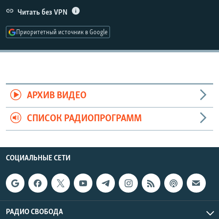
РАСПИСАНИЕ ВЕЩАНИЯ
Читать без VPN
ПОДПИШИТЕСЬ НА РАССЫЛКУ
Приоритетный источник в Google
СОЦИАЛЬНЫЕ СЕТИ
АРХИВ ВИДЕО
СПИСОК РАДИОПРОГРАММ
Все сайты РСЕ/РС
СОЦИАЛЬНЫЕ СЕТИ
РАДИО СВОБОДА