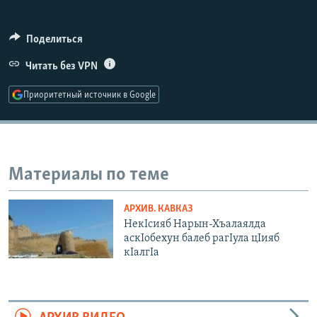
РАСПИСАНИЕ ВЕЩАНИЯ
ПОДПИШИТЕСЬ НА РАССЫЛКУ
Поделиться
Читать без VPN
СОЦИАЛЬНЫЕ СЕТИ
Приоритетный источник в Google
Материалы по теме
Все сайты РСЕ/РС
АРХИВ. КАВКАЗ
НекIсияб Нарын-Хъалаялда
аскIобехун балеб рагIула цIияб
кIалгIа