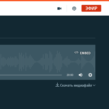
ЭФИР
EMBED
able
20:00
Скачать медиафайл
EMBED