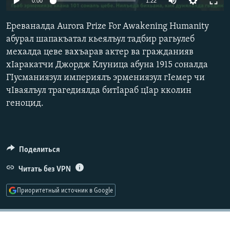
0:00
1:22
РАСПИСАНИЕ ВЕЩАНИЯ
Ереваналда Aurora Prize For Awakening Humanity
ПОДПИШИТЕСЬ НА РАССЫЛКУ
абурал шапакъатал кьеялъул тадбир рагьулеб
мехалда цеве вахъарав актер ва гражданияв
СОЦИАЛЬНЫЕ СЕТИ
хIаракатчи Джордж Клуница абуна 1915 соналда
ГIусманиязул империялъ эрмениязул гIемер чи
чIваялъул трагедиялда битIараб цIар кколин
геноцид.
Все сайты РСЕ/РС
Поделиться
Читать без VPN
Приоритетный источник в Google