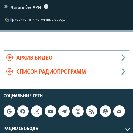
РАСПИСАНИЕ ВЕЩАНИЯ
Читать без VPN
ПОДПИШИТЕСЬ НА РАССЫЛКУ
Приоритетный источник в Google
СОЦИАЛЬНЫЕ СЕТИ
АРХИВ ВИДЕО
СПИСОК РАДИОПРОГРАММ
Все сайты РСЕ/РС
СОЦИАЛЬНЫЕ СЕТИ
РАДИО СВОБОДА