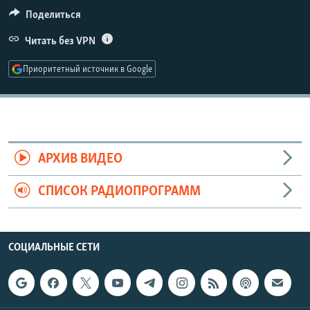
РАСПИСАНИЕ ВЕЩАНИЯ
Поделиться
ПОДПИШИТЕСЬ НА РАССЫЛКУ
Читать без VPN
Приоритетный источник в Google
СОЦИАЛЬНЫЕ СЕТИ
АРХИВ ВИДЕО
Все сайты РСЕ/РС
СПИСОК РАДИОПРОГРАММ
СОЦИАЛЬНЫЕ СЕТИ